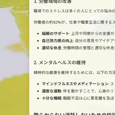
1. 労働環境の改善
職場でのストレスは多くの人にとっての悩み
労働者の約82%が、仕事や職業生活に関する
組織のサポート
: 上司や同僚からの支援
自己効力感の向上
: 自分の意見やアイデ
適切な休息
: 労働時間の管理と適切な休
2. メンタルヘルスの維持
精神的な健康を維持するためには、以下の方
マインドフルネスやメディテーション
:
適度な運動
: 体を動かすことで、心身の
十分な睡眠
: 睡眠不足は心に悪影響を及
散らからない消耗しないための総