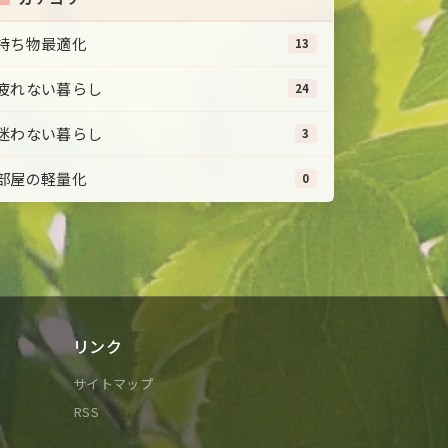
持ち物最適化
13
疲れない暮らし
24
迷わない暮らし
3
部屋の軽量化
0
リンク
サイトマップ
RSS