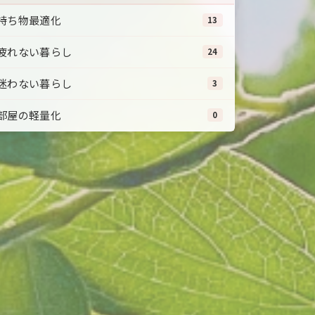
持ち物最適化
13
疲れない暮らし
24
迷わない暮らし
3
部屋の軽量化
0