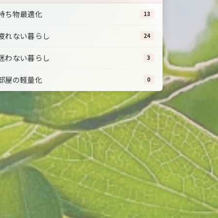
持ち物最適化
13
疲れない暮らし
24
迷わない暮らし
3
部屋の軽量化
0